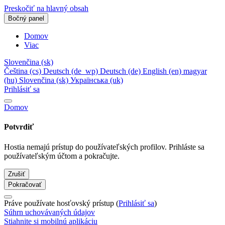
Preskočiť na hlavný obsah
Bočný panel
Domov
Viac
Slovenčina ‎(sk)‎
Čeština ‎(cs)‎
Deutsch ‎(de_wp)‎
Deutsch ‎(de)‎
English ‎(en)‎
magyar
‎(hu)‎
Slovenčina ‎(sk)‎
Українська ‎(uk)‎
Prihlásiť sa
Domov
Potvrdiť
Hostia nemajú prístup do používateľských profilov. Prihláste sa
používateľským účtom a pokračujte.
Zrušiť
Pokračovať
Práve používate hosťovský prístup (
Prihlásiť sa
)
Súhrn uchovávaných údajov
Stiahnite si mobilnú aplikáciu