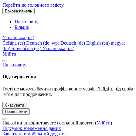
Перейти до головного вмісту
Бокова панель
На головну
Більше
Українська ‎(uk)‎
Čeština ‎(cs)‎
Deutsch ‎(de_wp)‎
Deutsch ‎(de)‎
English ‎(en)‎
magyar
‎(hu)‎
Slovenčina ‎(sk)‎
Українська ‎(uk)‎
Увійти
На головну
Підтвердження
Гості не можуть бачити профілі користувачів. Зайдіть під своїм
ім’ям для продовження.
Скасувати
Продовжити
Наразі ви використовуєте гостьовий доступ (
Увійти
)
Підсумок збереження даних
Завантажте мобільний додаток