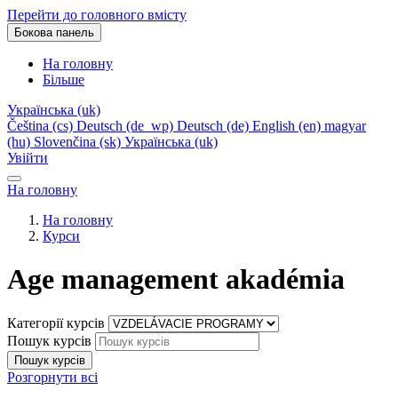
Перейти до головного вмісту
Бокова панель
На головну
Більше
Українська ‎(uk)‎
Čeština ‎(cs)‎
Deutsch ‎(de_wp)‎
Deutsch ‎(de)‎
English ‎(en)‎
magyar
‎(hu)‎
Slovenčina ‎(sk)‎
Українська ‎(uk)‎
Увійти
На головну
На головну
Курси
Age management akadémia
Категорії курсів
Пошук курсів
Пошук курсів
Розгорнути всі